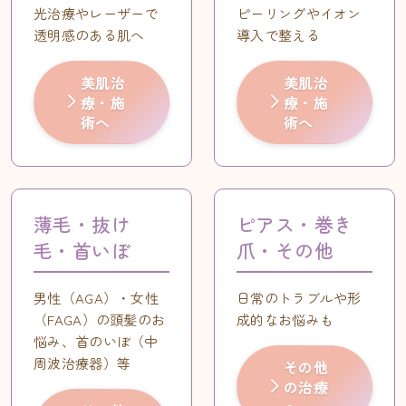
光治療やレーザーで
ピーリングやイオン
透明感のある肌へ
導入で整える
美肌治
美肌治
療・施
療・施
術へ
術へ
薄毛・抜け
ピアス・巻き
毛・首いぼ
爪・その他
男性（AGA）・女性
日常のトラブルや形
（FAGA）の頭髪のお
成的なお悩みも
悩み、首のいぼ（中
周波治療器）等
その他
の治療