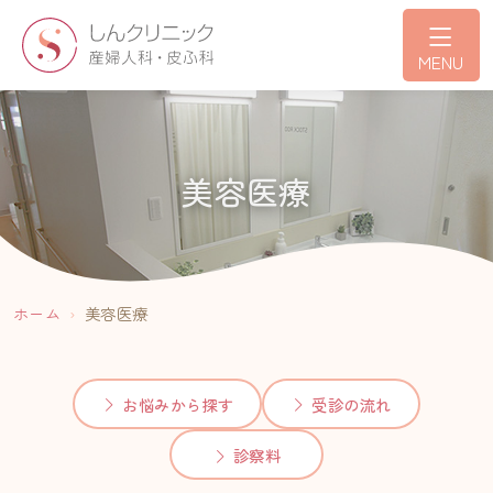
MENU
ナビゲーションをスキップ
美容医療
ホーム
美容医療
お悩みから探す
受診の流れ
診察料