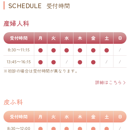
SCHEDULE
受付時間
産婦人科
受付時間
月
火
水
木
金
土
日
8:30〜11:15
13:45〜16:15
※初診の場合は受付時間が異なります。
詳細はこちら
皮ふ科
受付時間
月
火
水
木
金
土
日
8:30〜12:00